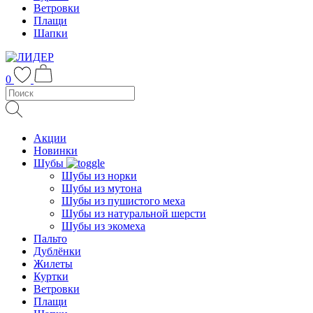
Ветровки
Плащи
Шапки
0
Акции
Новинки
Шубы
Шубы из норки
Шубы из мутона
Шубы из пушистого меха
Шубы из натуральной шерсти
Шубы из экомеха
Пальто
Дублёнки
Жилеты
Куртки
Ветровки
Плащи