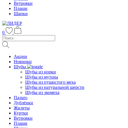
Ветровки
Плащи
Шапки
0
Акции
Новинки
Шубы
Шубы из норки
Шубы из мутона
Шубы из пушистого меха
Шубы из натуральной шерсти
Шубы из экомеха
Пальто
Дублёнки
Жилеты
Куртки
Ветровки
Плащи